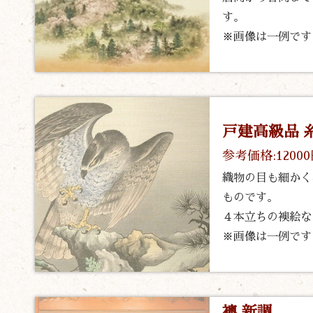
す。
※画像は一例です
戸建高級品 
参考価格:1200
織物の目も細かく
ものです。
４本立ちの襖絵な
※画像は一例です
襖 新調