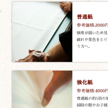
普通紙
参考価格:2000
強度が弱いため見
破れや変色をとり
う方へ。
強化紙
参考価格:4000
普通紙の約5倍の
掃除の際やお子様